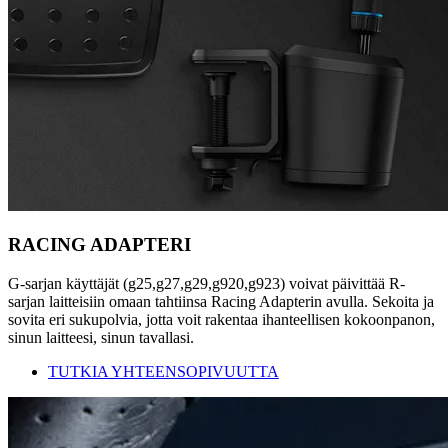
RACING ADAPTERI
G-sarjan käyttäjät (g25,g27,g29,g920,g923) voivat päivittää R-
sarjan laitteisiin omaan tahtiinsa Racing Adapterin avulla. Sekoita ja
sovita eri sukupolvia, jotta voit rakentaa ihanteellisen kokoonpanon,
sinun laitteesi, sinun tavallasi.
TUTKIA YHTEENSOPIVUUTTA