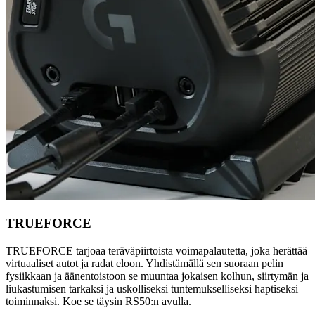
TRUEFORCE
TRUEFORCE tarjoaa teräväpiirtoista voimapalautetta, joka herättää
virtuaaliset autot ja radat eloon. Yhdistämällä sen suoraan pelin
fysiikkaan ja äänentoistoon se muuntaa jokaisen kolhun, siirtymän ja
liukastumisen tarkaksi ja uskolliseksi tuntemukselliseksi haptiseksi
toiminnaksi. Koe se täysin RS50:n avulla.