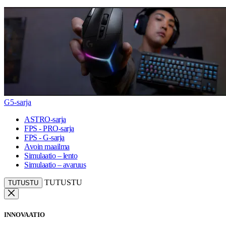
G5-sarja
ASTRO-sarja
FPS - PRO-sarja
FPS - G-sarja
Avoin maailma
Simulaatio – lento
Simulaatio – avaruus
TUTUSTU
TUTUSTU
INNOVAATIO