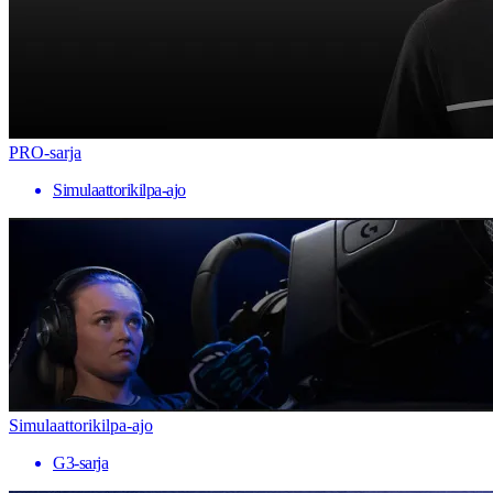
PRO-sarja
Simulaattorikilpa-ajo
Simulaattorikilpa-ajo
G3-sarja