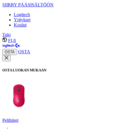
SIIRRY PÄÄSISÄLTÖÖN
Logitech
Yritykset
Koulut
Tuki
FI,fi
OSTA
OSTA
OSTA LUOKAN MUKAAN
Pelihiiret