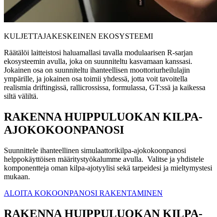
KULJETTAJAKESKEINEN EKOSYSTEEMI
Räätälöi laitteistosi haluamallasi tavalla modulaarisen R-sarjan
ekosysteemin avulla, joka on suunniteltu kasvamaan kanssasi.
Jokainen osa on suunniteltu ihanteellisen moottoriurheilulajin
ympärille, ja jokainen osa toimii yhdessä, jotta voit tavoitella
realismia driftingissä, rallicrossissa, formulassa, GT:ssä ja kaikessa
siltä väliltä.
RAKENNA HUIPPULUOKAN KILPA-
AJOKOKOONPANOSI
Suunnittele ihanteellinen simulaattorikilpa-ajokokoonpanosi
helppokäyttöisen määritystyökalumme avulla. Valitse ja yhdistele
komponentteja oman kilpa-ajotyylisi sekä tarpeidesi ja mieltymystesi
mukaan.
ALOITA KOKOONPANOSI RAKENTAMINEN
RAKENNA HUIPPULUOKAN KILPA-