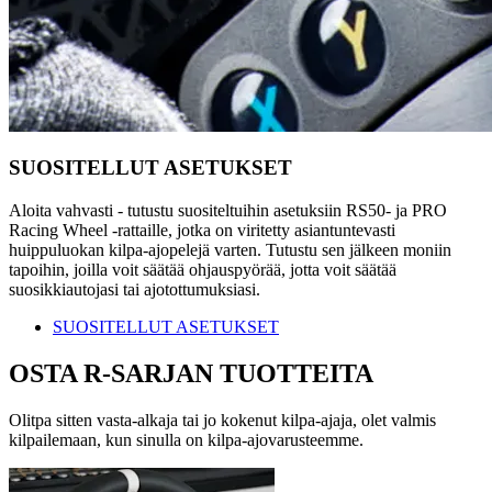
SUOSITELLUT ASETUKSET
Aloita vahvasti - tutustu suositeltuihin asetuksiin RS50- ja PRO
Racing Wheel -rattaille, jotka on viritetty asiantuntevasti
huippuluokan kilpa-ajopelejä varten. Tutustu sen jälkeen moniin
tapoihin, joilla voit säätää ohjauspyörää, jotta voit säätää
suosikkiautojasi tai ajotottumuksiasi.
SUOSITELLUT ASETUKSET
OSTA R-SARJAN TUOTTEITA
Olitpa sitten vasta-alkaja tai jo kokenut kilpa-ajaja, olet valmis
kilpailemaan, kun sinulla on kilpa-ajovarusteemme.