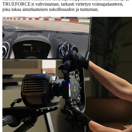
TRUEFORCE:n vahvistaman, tarkasti viritetyn voimapalautteen,
joka takaa ainutlaatuisen uskollisuuden ja tuntuman.