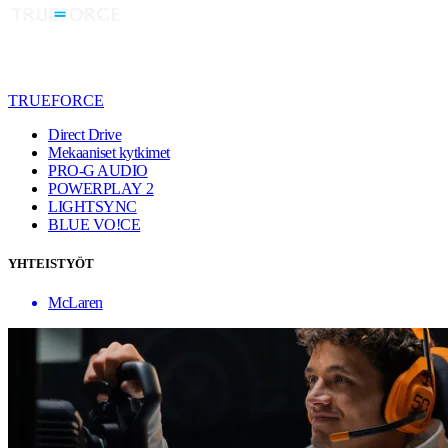
TRUEFORCE
Direct Drive
Mekaaniset kytkimet
PRO-G AUDIO
POWERPLAY 2
LIGHTSYNC
BLUE VO!CE
YHTEISTYÖT
McLaren