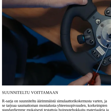
SUUNNITELTU VOITTAMAAN
R-sarja on suunniteltu äärimmäistä simulaattorikokemusta varten, ja
se tarjoaa saumattoman monialusta-yhteensopivuuden, korkeimpien
standardiemme mukaisesti testattuja huipputehokkaita materiaaleja ja