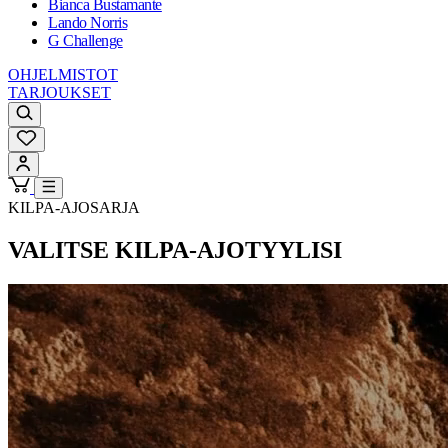
Bianca Bustamante
Lando Norris
G Challenge
OHJELMISTOT
TARJOUKSET
KILPA-AJOSARJA
VALITSE KILPA-AJOTYYLISI