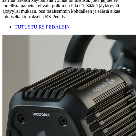
Jarruta tarkasti käyttämällä voimantunnistusta, joka jäljittelee
todellista painetta, ei vain polkimen liikettä. Säädä jäykkyyttä
ajotyylisi mukaan, osu tasaisemmin kohdalleen ja säästä aikaa
jokaiselta kierrokselta RS Pedals.
TUTUSTU RS PEDALSIN