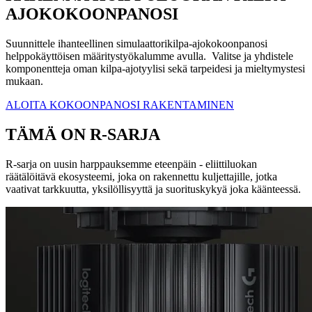
AJOKOKOONPANOSI
Suunnittele ihanteellinen simulaattorikilpa-ajokokoonpanosi
helppokäyttöisen määritystyökalumme avulla. Valitse ja yhdistele
komponentteja oman kilpa-ajotyylisi sekä tarpeidesi ja mieltymystesi
mukaan.
ALOITA KOKOONPANOSI RAKENTAMINEN
TÄMÄ ON R-SARJA
R-sarja on uusin harppauksemme eteenpäin - eliittiluokan
räätälöitävä ekosysteemi, joka on rakennettu kuljettajille, jotka
vaativat tarkkuutta, yksilöllisyyttä ja suorituskykyä joka käänteessä.