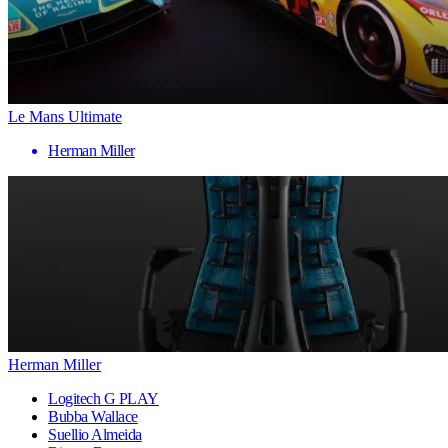
Le Mans Ultimate
Herman Miller
Herman Miller
Logitech G PLAY
Bubba Wallace
Suellio Almeida