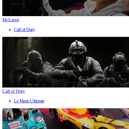
McLaren
Call of Duty
Call of Duty
Le Mans Ultimate