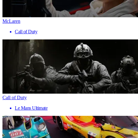
McLaren
Call of Duty
Call of Duty
Le Mans Ultimate