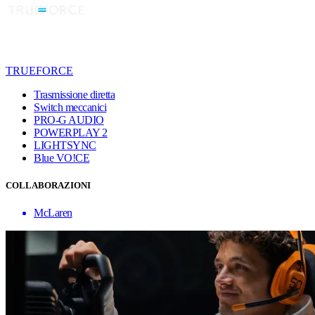
TRUEFORCE
Trasmissione diretta
Switch meccanici
PRO-G AUDIO
POWERPLAY 2
LIGHTSYNC
Blue VO!CE
COLLABORAZIONI
McLaren