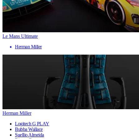
Le Mans Ultimate
Herman Miller
Herman Miller
Logitech G PLAY
Bubba Wallace
Suellio Almeida