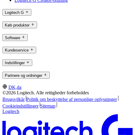
Logitech G Creator-ordning
Logitech G
Køb produkter
Software
Kundeservice
Indstillinger
Partnere og ordninger
DK,da
©2026 Logitech. Alle rettigheder forbeholdes
Brugsvilkår
Politik om beskyttelse af personlige oplysninger
Cookieindstillinger
Sitemap
Logitech