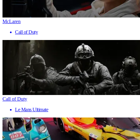
McLaren
Call of Duty
Call of Duty
Le Mans Ultimate