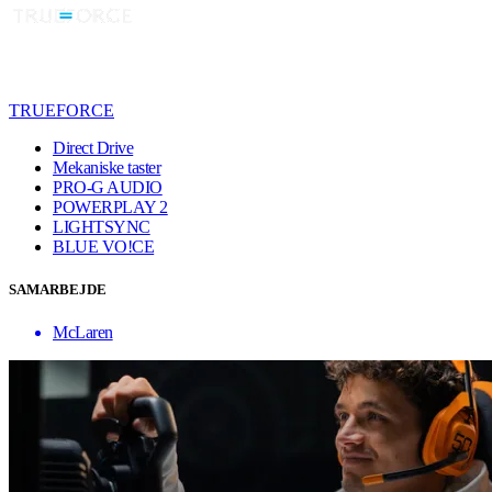
TRUEFORCE
Direct Drive
Mekaniske taster
PRO-G AUDIO
POWERPLAY 2
LIGHTSYNC
BLUE VO!CE
SAMARBEJDE
McLaren