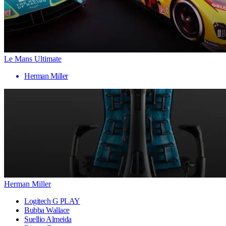
Le Mans Ultimate
Herman Miller
Herman Miller
Logitech G PLAY
Bubba Wallace
Suellio Almeida