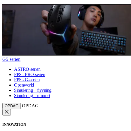
G5-serien
ASTRO-serien
FPS - PRO-serien
FPS - G-serien
Openworld
Simulering – flyvning
Simulering – rummet
OPDAG
OPDAG
INNOVATION