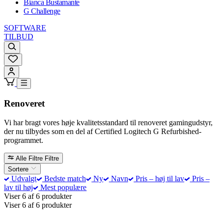
Bianca Bustamante
G Challenge
SOFTWARE
TILBUD
Renoveret
Vi har bragt vores høje kvalitetsstandard til renoveret gamingudstyr,
der nu tilbydes som en del af Certified Logitech G Refurbished-
programmet.
Alle Filtre
Filtre
Sortere
Udvalgt
Bedste match
Ny
Navn
Pris – høj til lav
Pris –
lav til høj
Mest populære
Viser 6 af 6 produkter
Viser 6 af 6 produkter