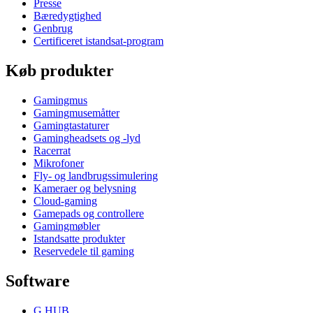
Presse
Bæredygtighed
Genbrug
Certificeret istandsat-program
Køb produkter
Gamingmus
Gamingmusemåtter
Gamingtastaturer
Gamingheadsets og -lyd
Racerrat
Mikrofoner
Fly- og landbrugssimulering
Kameraer og belysning
Cloud-gaming
Gamepads og controllere
Gamingmøbler
Istandsatte produkter
Reservedele til gaming
Software
G HUB