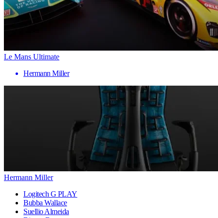
Le Mans Ultimate
Hermann Miller
Hermann Miller
Logitech G PLAY
Bubba Wallace
Suellio Almeida