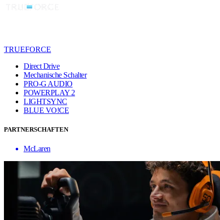
TRUEFORCE
Direct Drive
Mechanische Schalter
PRO-G AUDIO
POWERPLAY 2
LIGHTSYNC
BLUE VO!CE
PARTNERSCHAFTEN
McLaren