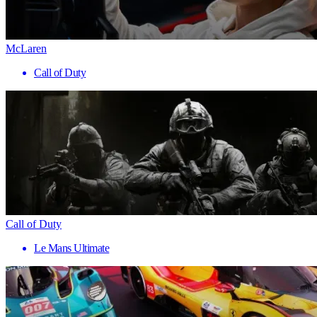
McLaren
Call of Duty
Call of Duty
Le Mans Ultimate