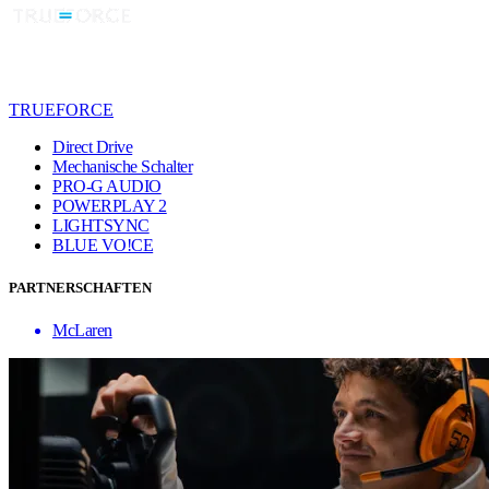
TRUEFORCE
Direct Drive
Mechanische Schalter
PRO-G AUDIO
POWERPLAY 2
LIGHTSYNC
BLUE VO!CE
PARTNERSCHAFTEN
McLaren