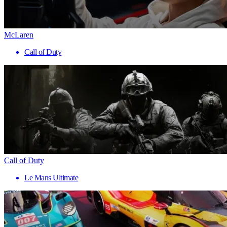
McLaren
Call of Duty
Call of Duty
Le Mans Ultimate