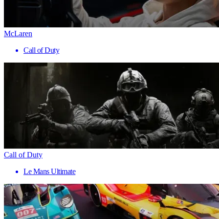
McLaren
Call of Duty
Call of Duty
Le Mans Ultimate