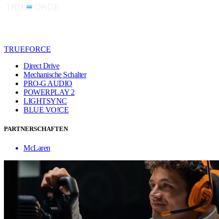
TRUEFORCE
Direct Drive
Mechanische Schalter
PRO-G AUDIO
POWERPLAY 2
LIGHTSYNC
BLUE VO!CE
PARTNERSCHAFTEN
McLaren