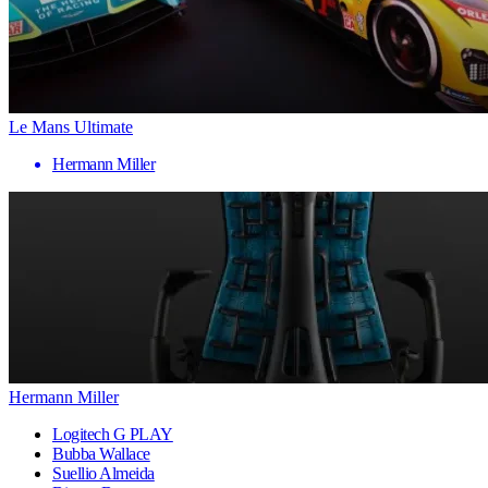
Le Mans Ultimate
Hermann Miller
Hermann Miller
Logitech G PLAY
Bubba Wallace
Suellio Almeida