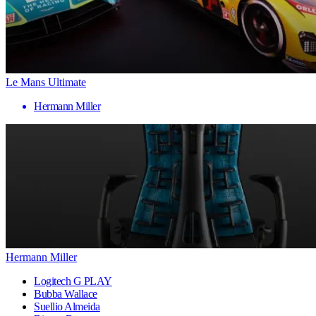
Le Mans Ultimate
Hermann Miller
Hermann Miller
Logitech G PLAY
Bubba Wallace
Suellio Almeida