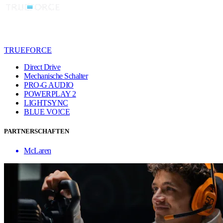
TRUEFORCE
Direct Drive
Mechanische Schalter
PRO-G AUDIO
POWERPLAY 2
LIGHTSYNC
BLUE VO!CE
PARTNERSCHAFTEN
McLaren