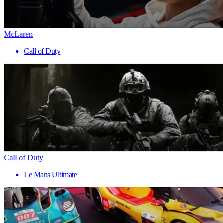
McLaren
Call of Duty
Call of Duty
Le Mans Ultimate