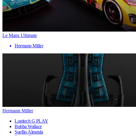
Le Mans Ultimate
Hermann Miller
Hermann Miller
Logitech G PLAY
Bubba Wallace
Suellio Almeida