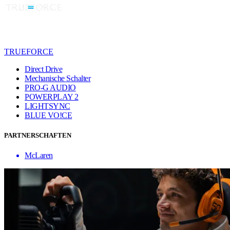
TRUEFORCE
Direct Drive
Mechanische Schalter
PRO-G AUDIO
POWERPLAY 2
LIGHTSYNC
BLUE VO!CE
PARTNERSCHAFTEN
McLaren