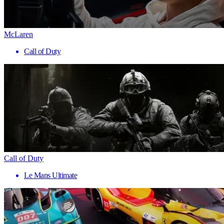
McLaren
Call of Duty
Call of Duty
Le Mans Ultimate