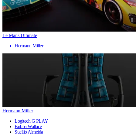
Le Mans Ultimate
Hermann Miller
Hermann Miller
Logitech G PLAY
Bubba Wallace
Suellio Almeida