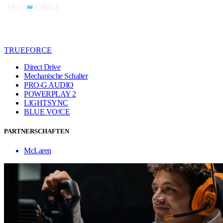
TRUEFORCE
Direct Drive
Mechanische Schalter
PRO-G AUDIO
POWERPLAY 2
LIGHTSYNC
BLUE VO!CE
PARTNERSCHAFTEN
McLaren