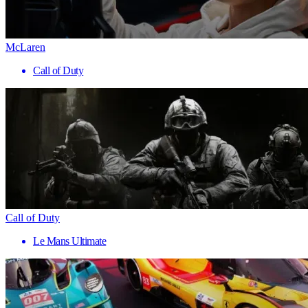
McLaren
Call of Duty
Call of Duty
Le Mans Ultimate