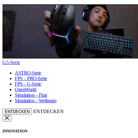
G5-Serie
ASTRO-Serie
FPS – PRO-Serie
FPS – G-Serie
OpenWorld
Simulation – Flug
Simulation – Weltraum
ENTDECKEN
ENTDECKEN
INNOVATION