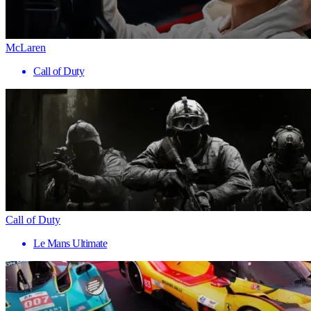
McLaren
Call of Duty
Call of Duty
Le Mans Ultimate