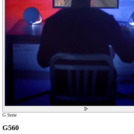
G Serie
G560