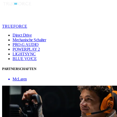
TRUEFORCE
Direct Drive
Mechanische Schalter
PRO-G AUDIO
POWERPLAY 2
LIGHTSYNC
BLUE VO!CE
PARTNERSCHAFTEN
McLaren