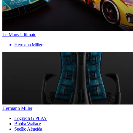
Le Mans Ultimate
Hermann Miller
Hermann Miller
Logitech G PLAY
Bubba Wallace
Suellio Almeida