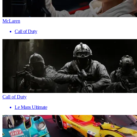
McLaren
Call of Duty
Call of Duty
Le Mans Ultimate