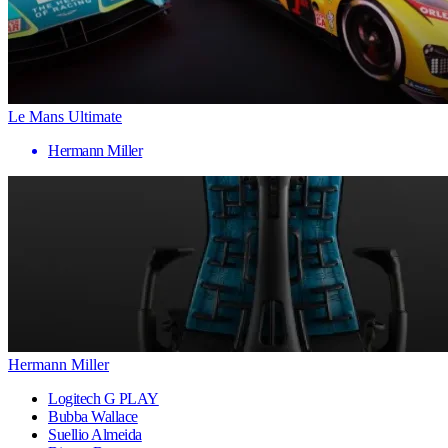
Le Mans Ultimate
Hermann Miller
Hermann Miller
Logitech G PLAY
Bubba Wallace
Suellio Almeida