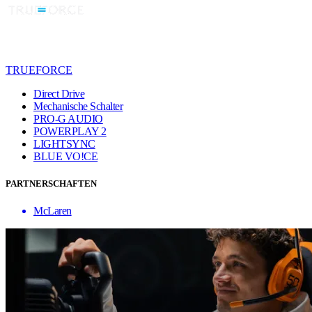
TRUEFORCE
Direct Drive
Mechanische Schalter
PRO-G AUDIO
POWERPLAY 2
LIGHTSYNC
BLUE VO!CE
PARTNERSCHAFTEN
McLaren