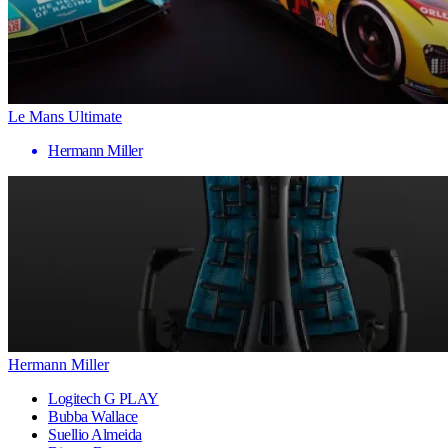
Le Mans Ultimate
Hermann Miller
Hermann Miller
Logitech G PLAY
Bubba Wallace
Suellio Almeida