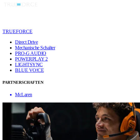
TRUEFORCE
Direct Drive
Mechanische Schalter
PRO-G AUDIO
POWERPLAY 2
LIGHTSYNC
BLUE VO!CE
PARTNERSCHAFTEN
McLaren