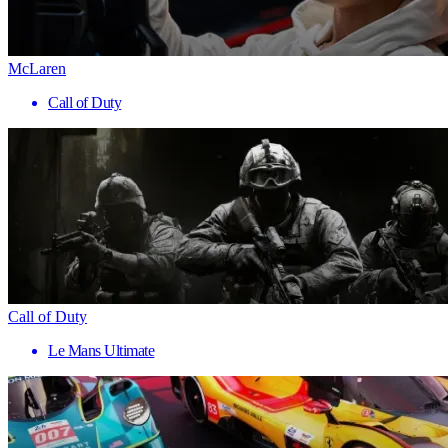
McLaren
Call of Duty
Call of Duty
Le Mans Ultimate