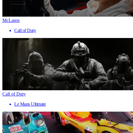
McLaren
Call of Duty
Call of Duty
Le Mans Ultimate