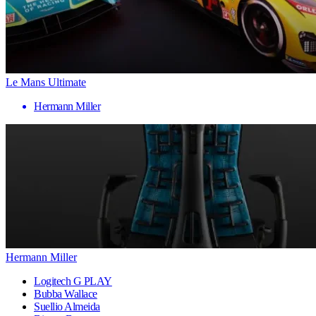
Le Mans Ultimate
Hermann Miller
Hermann Miller
Logitech G PLAY
Bubba Wallace
Suellio Almeida