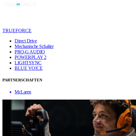
TRUEFORCE
Direct Drive
Mechanische Schalter
PRO-G AUDIO
POWERPLAY 2
LIGHTSYNC
BLUE VO!CE
PARTNERSCHAFTEN
McLaren