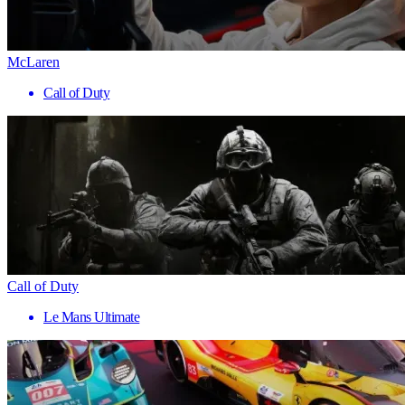
McLaren
Call of Duty
Call of Duty
Le Mans Ultimate