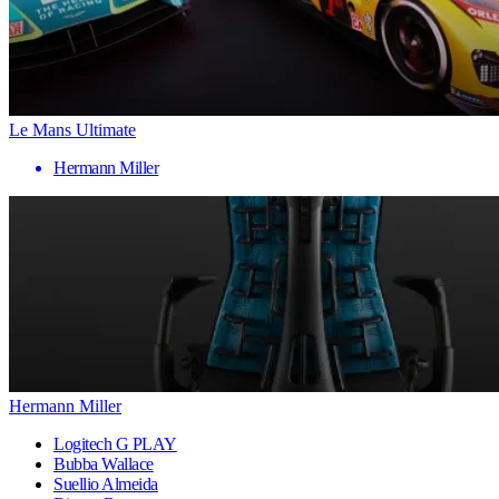
Le Mans Ultimate
Hermann Miller
Hermann Miller
Logitech G PLAY
Bubba Wallace
Suellio Almeida