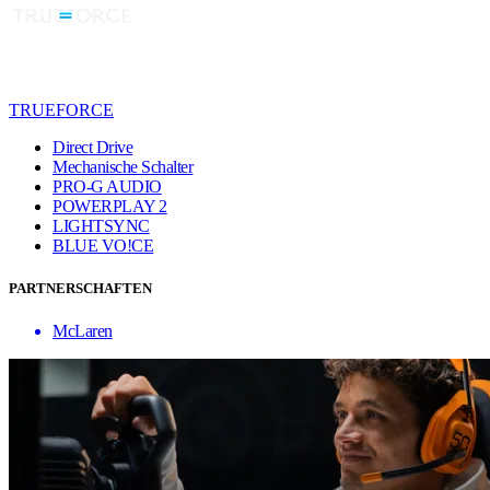
TRUEFORCE
Direct Drive
Mechanische Schalter
PRO-G AUDIO
POWERPLAY 2
LIGHTSYNC
BLUE VO!CE
PARTNERSCHAFTEN
McLaren