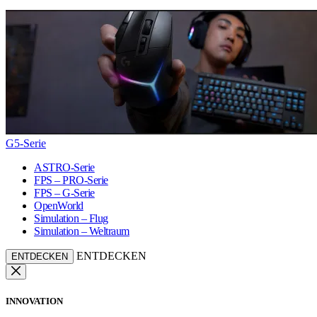
G5-Serie
ASTRO-Serie
FPS – PRO-Serie
FPS – G-Serie
OpenWorld
Simulation – Flug
Simulation – Weltraum
ENTDECKEN
ENTDECKEN
INNOVATION