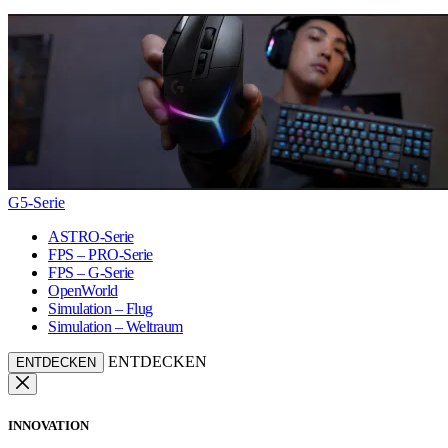
G5-Serie
ASTRO-Serie
FPS – PRO-Serie
FPS – G-Serie
OpenWorld
Simulation – Flug
Simulation – Weltraum
ENTDECKEN
ENTDECKEN
INNOVATION