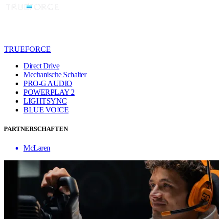
TRUEFORCE
Direct Drive
Mechanische Schalter
PRO-G AUDIO
POWERPLAY 2
LIGHTSYNC
BLUE VO!CE
PARTNERSCHAFTEN
McLaren