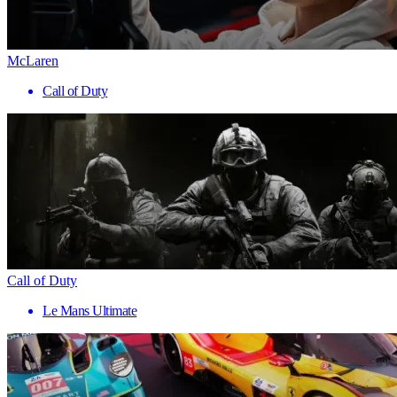
McLaren
Call of Duty
Call of Duty
Le Mans Ultimate