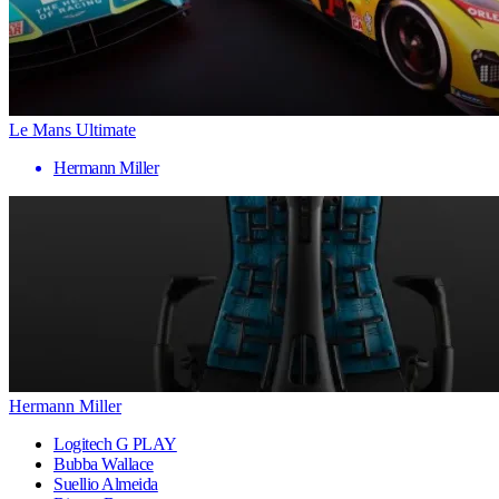
Le Mans Ultimate
Hermann Miller
Hermann Miller
Logitech G PLAY
Bubba Wallace
Suellio Almeida