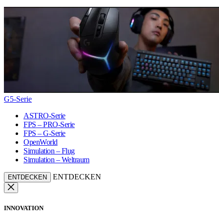
G5-Serie
ASTRO-Serie
FPS – PRO-Serie
FPS – G-Serie
OpenWorld
Simulation – Flug
Simulation – Weltraum
ENTDECKEN
ENTDECKEN
INNOVATION