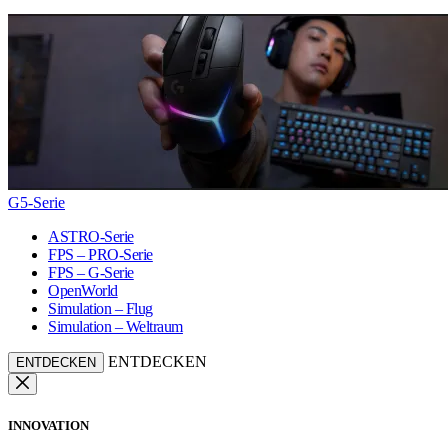
G5-Serie
ASTRO-Serie
FPS – PRO-Serie
FPS – G-Serie
OpenWorld
Simulation – Flug
Simulation – Weltraum
ENTDECKEN
ENTDECKEN
INNOVATION