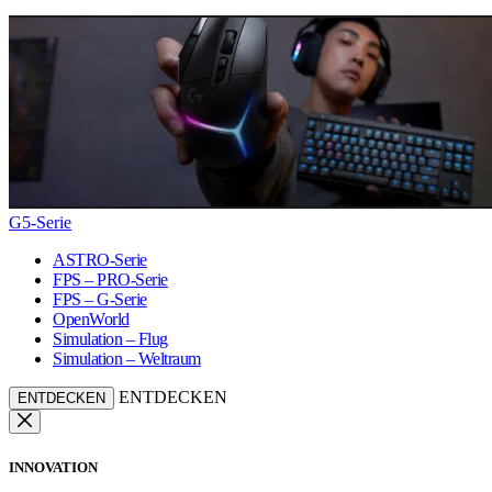
G5-Serie
ASTRO-Serie
FPS – PRO-Serie
FPS – G-Serie
OpenWorld
Simulation – Flug
Simulation – Weltraum
ENTDECKEN
ENTDECKEN
INNOVATION