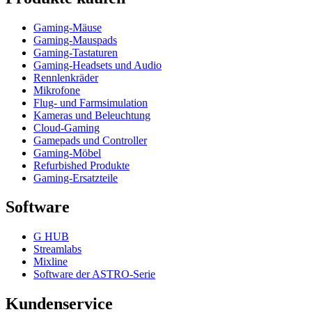
Gaming-Mäuse
Gaming-Mauspads
Gaming-Tastaturen
Gaming-Headsets und Audio
Rennlenkräder
Mikrofone
Flug- und Farmsimulation
Kameras und Beleuchtung
Cloud-Gaming
Gamepads und Controller
Gaming-Möbel
Refurbished Produkte
Gaming-Ersatzteile
Software
G HUB
Streamlabs
Mixline
Software der ASTRO-Serie
Kundenservice