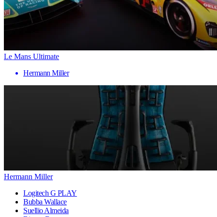
Le Mans Ultimate
Hermann Miller
Hermann Miller
Logitech G PLAY
Bubba Wallace
Suellio Almeida