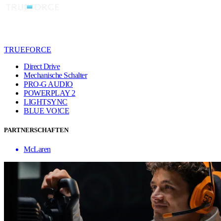
TRUEFORCE
Direct Drive
Mechanische Schalter
PRO-G AUDIO
POWERPLAY 2
LIGHTSYNC
BLUE VO!CE
PARTNERSCHAFTEN
McLaren