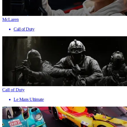
McLaren
Call of Duty
Call of Duty
Le Mans Ultimate