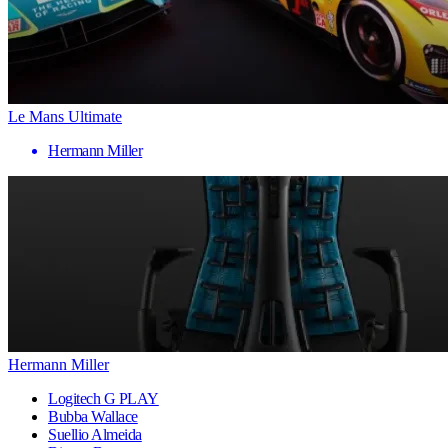
Le Mans Ultimate
Hermann Miller
Hermann Miller
Logitech G PLAY
Bubba Wallace
Suellio Almeida