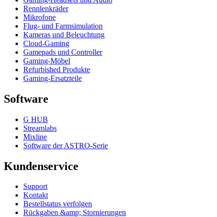
Rennlenkräder
Mikrofone
Flug- und Farmsimulation
Kameras und Beleuchtung
Cloud-Gaming
Gamepads und Controller
Gaming-Möbel
Refurbished Produkte
Gaming-Ersatzteile
Software
G HUB
Streamlabs
Mixline
Software der ASTRO-Serie
Kundenservice
Support
Kontakt
Bestellstatus verfolgen
Rückgaben &amp; Stornierungen