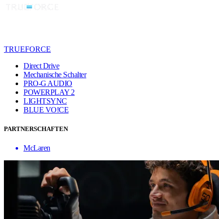
TRUEFORCE
Direct Drive
Mechanische Schalter
PRO-G AUDIO
POWERPLAY 2
LIGHTSYNC
BLUE VO!CE
PARTNERSCHAFTEN
McLaren