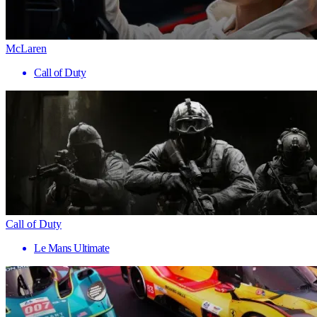
McLaren
Call of Duty
Call of Duty
Le Mans Ultimate