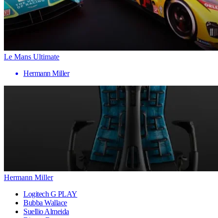
Le Mans Ultimate
Hermann Miller
Hermann Miller
Logitech G PLAY
Bubba Wallace
Suellio Almeida