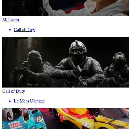
McLaren
Call of Duty
Call of Duty
Le Mans Ultimate