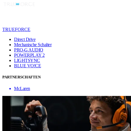
TRUEFORCE
Direct Drive
Mechanische Schalter
PRO-G AUDIO
POWERPLAY 2
LIGHTSYNC
BLUE VO!CE
PARTNERSCHAFTEN
McLaren