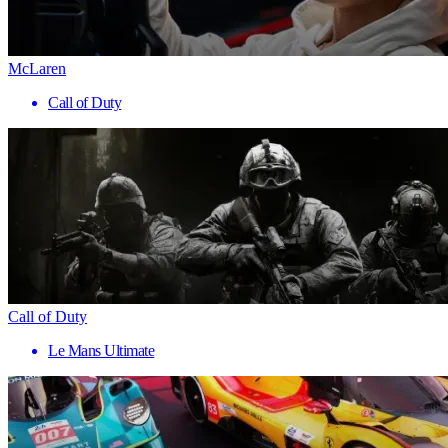
McLaren
Call of Duty
Call of Duty
Le Mans Ultimate