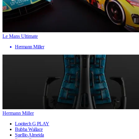
Le Mans Ultimate
Hermann Miller
Hermann Miller
Logitech G PLAY
Bubba Wallace
Suellio Almeida