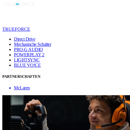
TRUEFORCE
Direct Drive
Mechanische Schalter
PRO-G AUDIO
POWERPLAY 2
LIGHTSYNC
BLUE VO!CE
PARTNERSCHAFTEN
McLaren