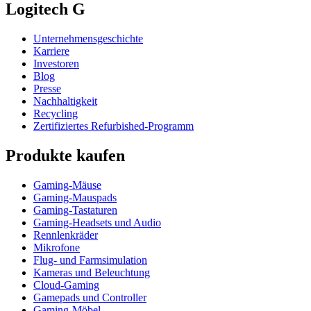
Logitech G
Unternehmensgeschichte
Karriere
Investoren
Blog
Presse
Nachhaltigkeit
Recycling
Zertifiziertes Refurbished-Programm
Produkte kaufen
Gaming-Mäuse
Gaming-Mauspads
Gaming-Tastaturen
Gaming-Headsets und Audio
Rennlenkräder
Mikrofone
Flug- und Farmsimulation
Kameras und Beleuchtung
Cloud-Gaming
Gamepads und Controller
Gaming-Möbel