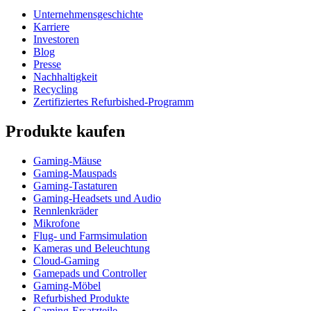
Unternehmensgeschichte
Karriere
Investoren
Blog
Presse
Nachhaltigkeit
Recycling
Zertifiziertes Refurbished-Programm
Produkte kaufen
Gaming-Mäuse
Gaming-Mauspads
Gaming-Tastaturen
Gaming-Headsets und Audio
Rennlenkräder
Mikrofone
Flug- und Farmsimulation
Kameras und Beleuchtung
Cloud-Gaming
Gamepads und Controller
Gaming-Möbel
Refurbished Produkte
Gaming-Ersatzteile