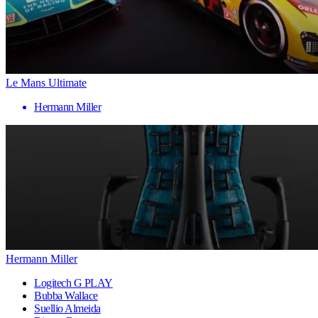
Le Mans Ultimate
Hermann Miller
Hermann Miller
Logitech G PLAY
Bubba Wallace
Suellio Almeida