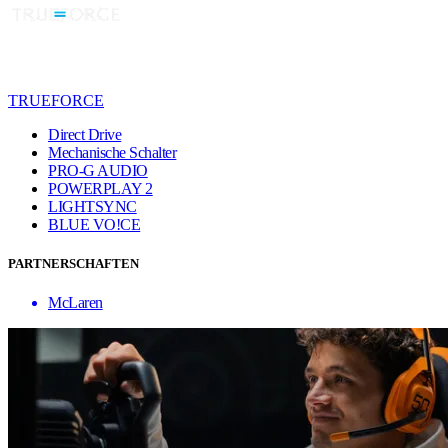
TRUEFORCE
Direct Drive
Mechanische Schalter
PRO-G AUDIO
POWERPLAY 2
LIGHTSYNC
BLUE VO!CE
PARTNERSCHAFTEN
McLaren