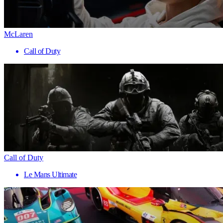
McLaren
Call of Duty
Call of Duty
Le Mans Ultimate