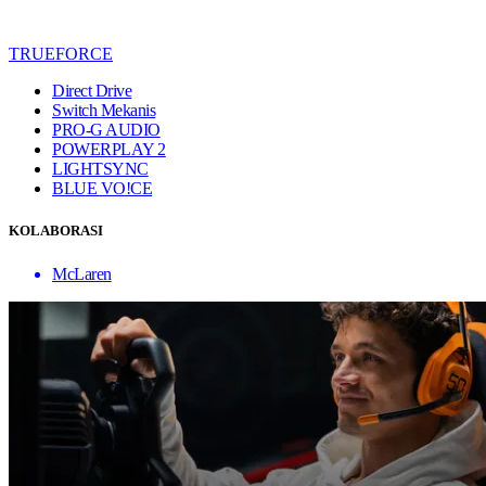
TRUEFORCE
Direct Drive
Switch Mekanis
PRO-G AUDIO
POWERPLAY 2
LIGHTSYNC
BLUE VO!CE
KOLABORASI
McLaren