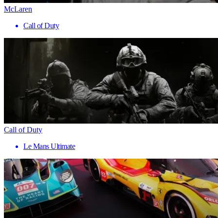
McLaren
Call of Duty
Call of Duty
Le Mans Ultimate