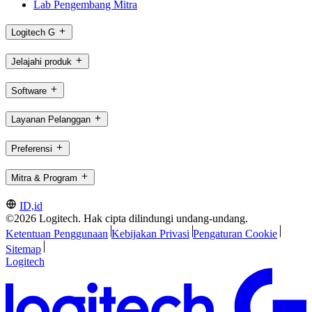
Lab Pengembang Mitra
Logitech G
Jelajahi produk
Software
Layanan Pelanggan
Preferensi
Mitra & Program
ID,id
©2026 Logitech. Hak cipta dilindungi undang-undang.
Ketentuan Penggunaan
Kebijakan Privasi
Pengaturan Cookie
Sitemap
Logitech