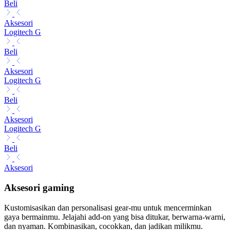
Beli
Aksesori
Logitech G
Beli
Aksesori
Logitech G
Beli
Aksesori
Logitech G
Beli
Aksesori
Aksesori gaming
Kustomisasikan dan personalisasi gear-mu untuk mencerminkan
gaya bermainmu. Jelajahi add-on yang bisa ditukar, berwarna-warni,
dan nyaman. Kombinasikan, cocokkan, dan jadikan milikmu.