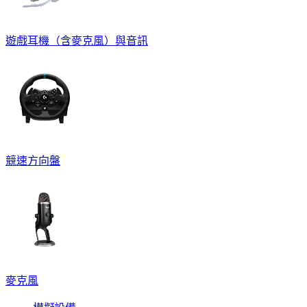
遊戲耳機（含麥克風）與音訊
競速方向盤
麥克風