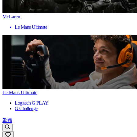
McLaren
Le Mans Ultimate
Le Mans Ultimate
Logitech G PLAY
G Challenge
軟體