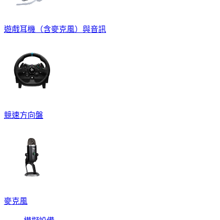
遊戲耳機（含麥克風）與音訊
競速方向盤
麥克風