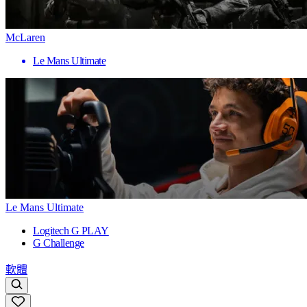
McLaren
Le Mans Ultimate
Le Mans Ultimate
Logitech G PLAY
G Challenge
軟體