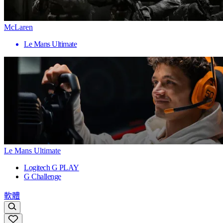
McLaren
Le Mans Ultimate
Le Mans Ultimate
Logitech G PLAY
G Challenge
軟體