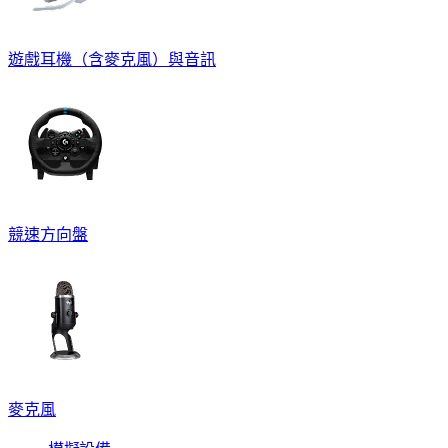
遊戲耳機（含麥克風）與音訊
競速方向盤
麥克風