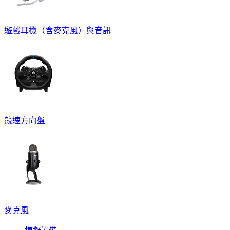
遊戲耳機（含麥克風）與音訊
競速方向盤
麥克風