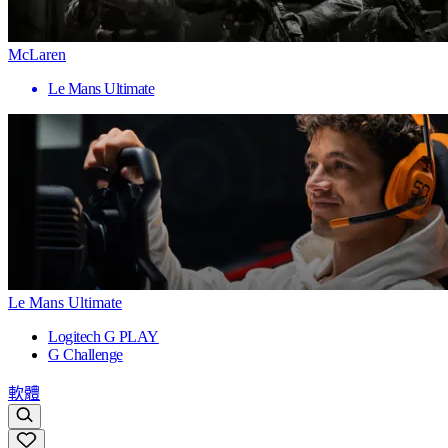
McLaren
Le Mans Ultimate
Le Mans Ultimate
Logitech G PLAY
G Challenge
軟體