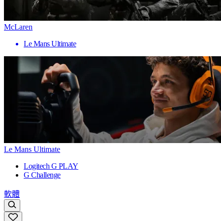
McLaren
Le Mans Ultimate
Le Mans Ultimate
Logitech G PLAY
G Challenge
軟體