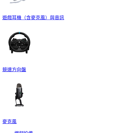
遊戲耳機（含麥克風）與音訊
競速方向盤
麥克風