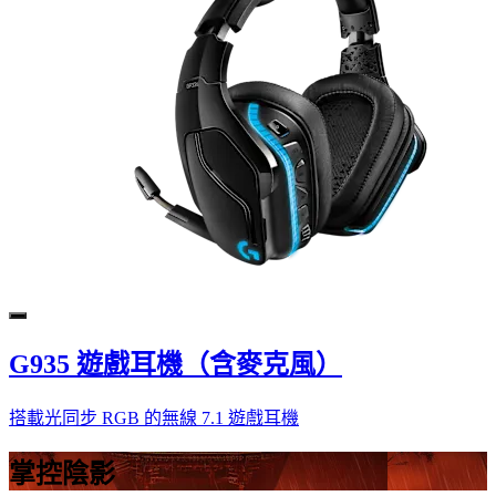
G935 遊戲耳機（含麥克風）
搭載光同步 RGB 的無線 7.1 遊戲耳機
掌控陰影