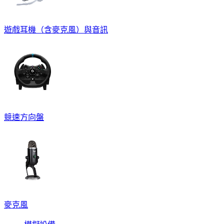
遊戲耳機（含麥克風）與音訊
競速方向盤
麥克風