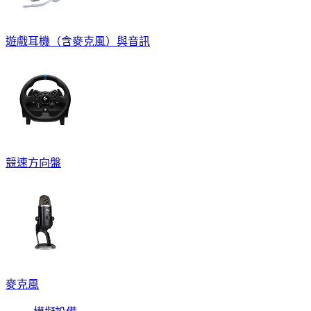
遊戲耳機（含麥克風）與音訊
競速方向盤
麥克風