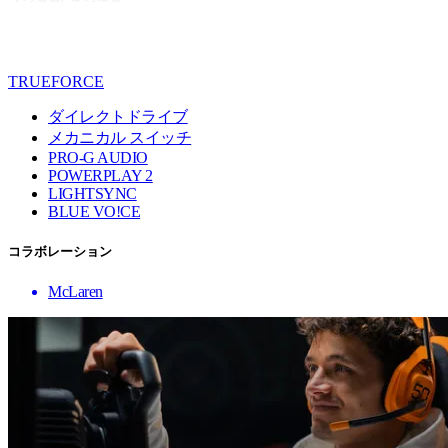
TRUEFORCE
ダイレクトドライブ
メカニカル スイッチ
PRO-G AUDIO
POWERPLAY 2
LIGHTSYNC
BLUE VO!CE
コラボレーション
McLaren