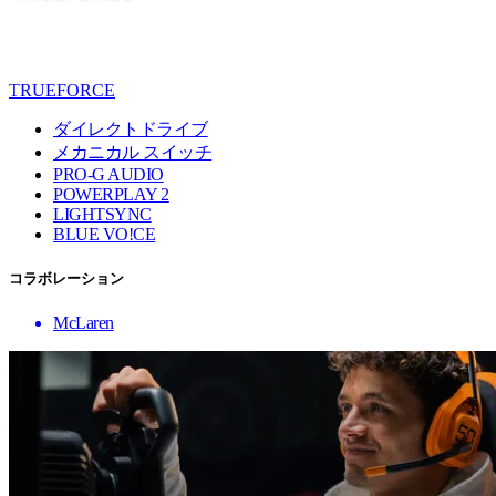
TRUEFORCE
ダイレクトドライブ
メカニカル スイッチ
PRO-G AUDIO
POWERPLAY 2
LIGHTSYNC
BLUE VO!CE
コラボレーション
McLaren