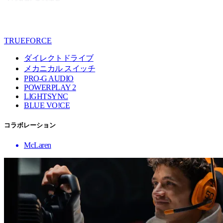
TRUEFORCE
ダイレクトドライブ
メカニカル スイッチ
PRO-G AUDIO
POWERPLAY 2
LIGHTSYNC
BLUE VO!CE
コラボレーション
McLaren