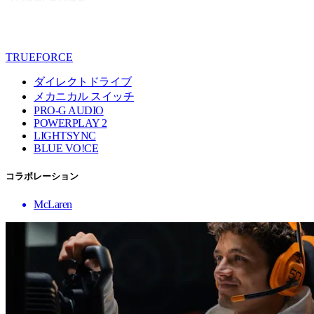
TRUEFORCE
ダイレクトドライブ
メカニカル スイッチ
PRO-G AUDIO
POWERPLAY 2
LIGHTSYNC
BLUE VO!CE
コラボレーション
McLaren