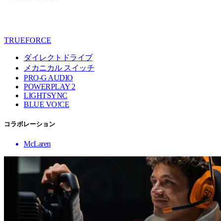
TRUEFORCE
ダイレクトドライブ
メカニカル スイッチ
PRO-G AUDIO
POWERPLAY 2
LIGHTSYNC
BLUE VO!CE
コラボレーション
McLaren