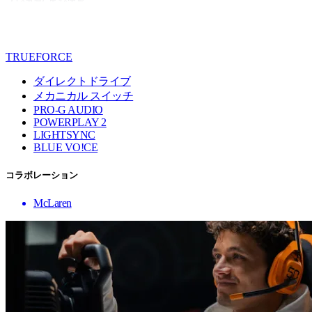
TRUEFORCE
ダイレクトドライブ
メカニカル スイッチ
PRO-G AUDIO
POWERPLAY 2
LIGHTSYNC
BLUE VO!CE
コラボレーション
McLaren