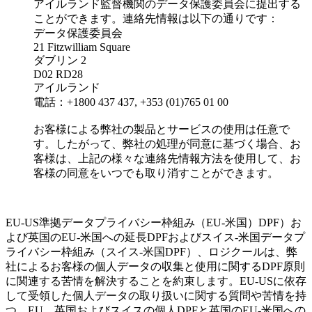
アイルランド監督機関のデータ保護委員会に提出する
ことができます。連絡先情報は以下の通りです：
データ保護委員会
21 Fitzwilliam Square
ダブリン 2
D02 RD28
アイルランド
電話：+1800 437 437, +353 (01)765 01 00
お客様による弊社の製品とサービスの使用は任意で
す。したがって、弊社の処理が同意に基づく場合、お
客様は、上記の様々な連絡先情報方法を使用して、お
客様の同意をいつでも取り消すことができます。
EU-US準拠データプライバシー枠組み（EU-米国）DPF）お
よび英国のEU-米国への延長DPFおよびスイス-米国データプ
ライバシー枠組み（スイス-米国DPF）、ロジクールは、弊
社によるお客様の個人データの収集と使用に関するDPF原則
に関連する苦情を解決することを約束します。EU-USに依存
して受領した個人データの取り扱いに関する質問や苦情を持
つ、EU、英国およびスイスの個人DPFと英国のEU-米国への