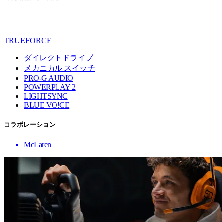
TRUEFORCE
ダイレクトドライブ
メカニカル スイッチ
PRO-G AUDIO
POWERPLAY 2
LIGHTSYNC
BLUE VO!CE
コラボレーション
McLaren