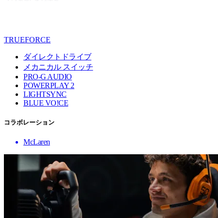
TRUEFORCE
ダイレクトドライブ
メカニカル スイッチ
PRO-G AUDIO
POWERPLAY 2
LIGHTSYNC
BLUE VO!CE
コラボレーション
McLaren