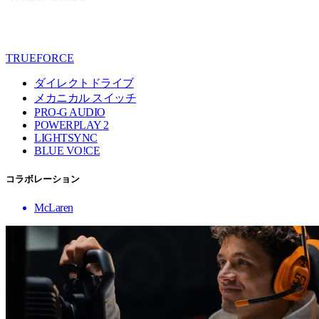
TRUEFORCE
ダイレクトドライブ
メカニカル スイッチ
PRO-G AUDIO
POWERPLAY 2
LIGHTSYNC
BLUE VO!CE
コラボレーション
McLaren