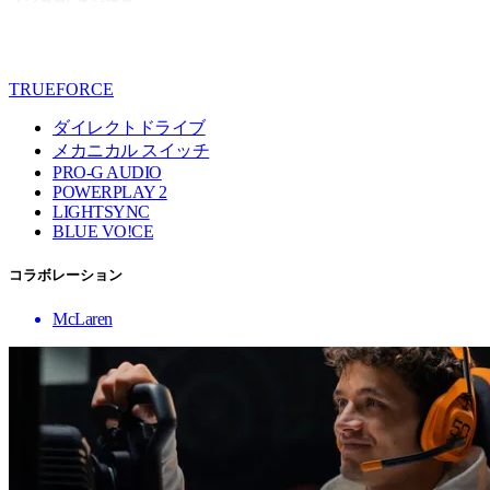
TRUEFORCE
ダイレクトドライブ
メカニカル スイッチ
PRO-G AUDIO
POWERPLAY 2
LIGHTSYNC
BLUE VO!CE
コラボレーション
McLaren