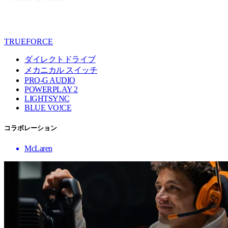
TRUEFORCE
ダイレクトドライブ
メカニカル スイッチ
PRO-G AUDIO
POWERPLAY 2
LIGHTSYNC
BLUE VO!CE
コラボレーション
McLaren