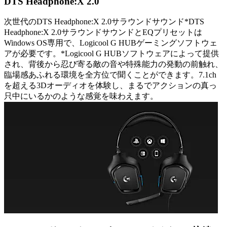
DTS Headphone:X 2.0
次世代のDTS Headphone:X 2.0サラウンドサウンド*DTS
Headphone:X 2.0サラウンドサウンドとEQプリセットは
Windows OS専用で、Logicool G HUBゲーミングソフトウェ
アが必要です。*Logicool G HUBソフトウェアによって提供
され、背後から忍び寄る敵の音や特殊能力の発動の前触れ、
臨場感あふれる環境を全方位で聞くことができます。7.1ch
を超える3Dオーディオを体験し、まるでアクションの真っ
只中にいるかのような感覚を味わえます。