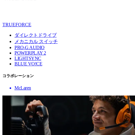
TRUEFORCE
ダイレクトドライブ
メカニカル スイッチ
PRO-G AUDIO
POWERPLAY 2
LIGHTSYNC
BLUE VO!CE
コラボレーション
McLaren