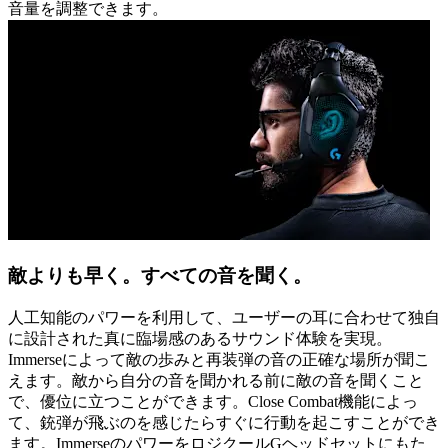
音量を調整できます。
敵よりも早く。すべての音を聞く。
人工知能のパワーを利用して、ユーザーの耳に合わせて独自
に設計された真に臨場感のあるサウンド体験を実現。
Immerseによって敵の歩みと再装弾の音の正確な場所が聞こ
えます。敵から自分の音を聞かれる前に敵の音を聞くこと
で、優位に立つことができます。Close Combat機能によっ
て、銃弾が飛ぶのを感じたらすぐに行動を起こすことができ
ます。ImmerseのパワーをロジクールGヘッドセットにもた