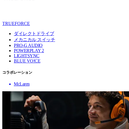
TRUEFORCE
ダイレクトドライブ
メカニカル スイッチ
PRO-G AUDIO
POWERPLAY 2
LIGHTSYNC
BLUE VO!CE
コラボレーション
McLaren