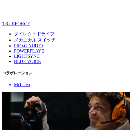
TRUEFORCE
ダイレクトドライブ
メカニカル スイッチ
PRO-G AUDIO
POWERPLAY 2
LIGHTSYNC
BLUE VO!CE
コラボレーション
McLaren